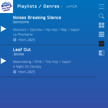
Aller
LES BONNES ONDES
GENRE :
Playlists / Genres
VAPOR
POUR TOUT LE MONDE !
au
contenu
principal
Noises Breaking Silence
Gotnotime
Abstract
/
Djscrew
/
Hip Hop
/
Rap
/
Vapor
La Phonkerie
e
Mars 2025
Leaf Out
Jatoba
Beatmaking
/
R'n'B
/
Trip Hop
/
Vapor
A Night On Canopy
Mars 2025
e