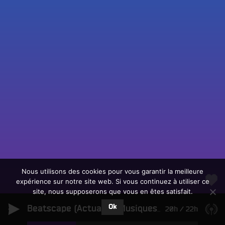
Fac
Twit
Ins
Link
Écouter le direct
You
Rechercher un titre
Nous utilisons des cookies pour vous garantir la meilleure
expérience sur notre site web. Si vous continuez à utiliser ce
Fair
Tous les programmes
site, nous supposerons que vous en êtes satisfait.
un
L
don
Ok
e
Beatscape (Actualité Musiques Electroniques)
20h
/
22h
sur
c