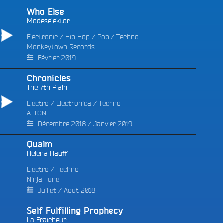
Who Else
Modeselektor
Electronic
/
Hip Hop
/
Pop
/
Techno
Monkeytown Records
Février 2019
Chronicles
The 7th Plain
Electro
/
Electronica
/
Techno
A-TON
Décembre 2018 / Janvier 2019
Qualm
Helena Hauff
Electro
/
Techno
Ninja Tune
Juillet / Aout 2018
Self Fulfilling Prophecy
La Fraicheur