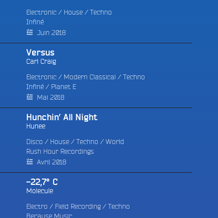
Electronic
/
House
/
Techno
Infiné
Juin 2018
Versus
Carl Craig
e
Electronic
/
Modern Classical
/
Techno
Infiné
/
Planet E
Mai 2018
Hunchin’ All Night
Hunee
Disco
/
House
/
Techno
/
World
Rush Hour Recordings
Avril 2018
-22,7° C
Molecule
Electro
/
Field Recording
/
Techno
Because Music