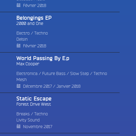
Février 2018
Belongings EP
2000 and One
Electro
/
Techno
Delsin
Février 2018
World Passing By E.p
Max Cooper
Electronica
/
Future Bass
/
Slow Step
/
Techno
Mesh
Décembre 2017 / Janvier 2018
Static Escape
e
Forest Drive West
Breaks
/
Techno
Livity Sound
Novembre 2017