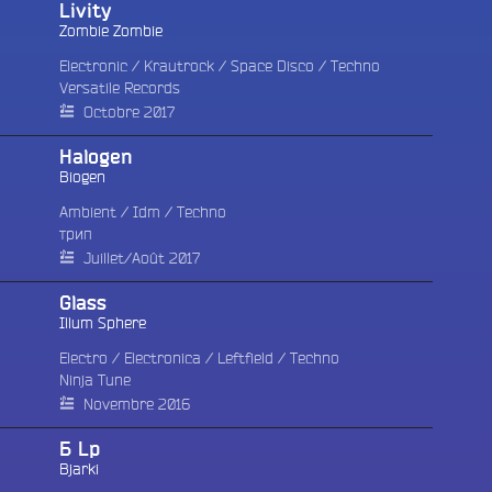
Livity
Zombie Zombie
Electronic
/
Krautrock
/
Space Disco
/
Techno
Versatile Records
Octobre 2017
Halogen
Biogen
Ambient
/
Idm
/
Techno
трип ‎
Juillet/Août 2017
Glass
Illum Sphere
Electro
/
Electronica
/
Leftfield
/
Techno
Ninja Tune
Novembre 2016
Б Lp
Bjarki