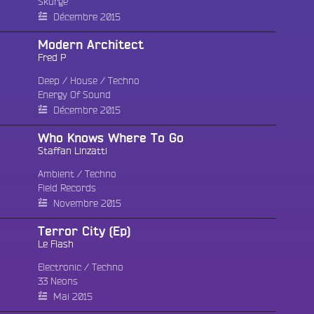
Skurge
Décembre 2015
Modern Architect
Fred P
Deep
/
House
/
Techno
Energy Of Sound
Décembre 2015
Who Knows Where To Go
Staffan Linzatti
Ambient
/
Techno
Field Records
Novembre 2015
Terror City (Ep)
Le Flash
Electronic
/
Techno
33 Neons
Fac
Mai 2015