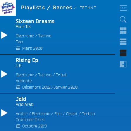
Aller
LES BONNES ONDES
GENRE :
Playlists / Genres
TECHNO
POUR TOUT LE MONDE !
au
contenu
principal
Sixteen Dreams
Four Tet
Electronic
/
Techno
Text
Mars 2020
Rising Ep
D.K
Electronic
/
Techno
/
Tribal
Antinote
Décembre 2019 /Janvier 2020
Jdid
Acid Arab
Arabic
/
Electronic
/
Folk
/
Orient
/
Techno
Crammed Discs
Octobre 2019