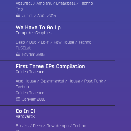
Abstract
/
Ambient
/
Breakbeat
/
Techno
Trip
Juillet / Août 2016
We Have To Go Lp
Computer Graphics
Deep
/
Dub
/
Lo-fi
/
Raw House
/
Techno
FUSELab ‎
Février 2016
First Three EPs Compilation
Golden Teacher ‎
Acid House
/
Experimental
/
House
/
Post Punk
/
Techno
Golden Teacher ‎
Janvier 2016
Co In Ci
Aardvarck
Breaks
/
Deep
/
Downtempo
/
Techno