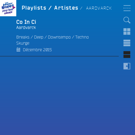
Aller
LES BONNES ONDES
ARTISTE :
Playlists / Artistes
AARDVARCK
POUR TOUT LE MONDE !
au
contenu
principal
Co In Ci
Aardvarck
Breaks
/
Deep
/
Downtempo
/
Techno
Skurge
e
Décembre 2015
e