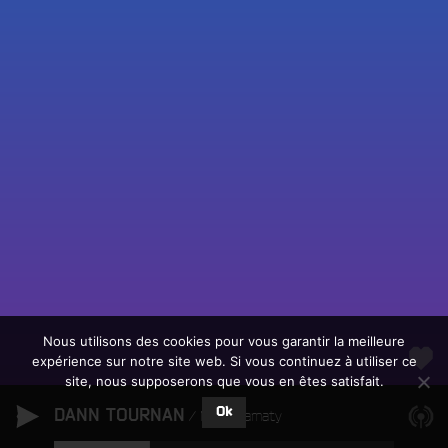
Fac
Twit
Ins
Link
Écouter le direct
You
Rechercher un titre
Nous utilisons des cookies pour vous garantir la meilleure
expérience sur notre site web. Si vous continuez à utiliser ce
Fair
Tous les programmes
site, nous supposerons que vous en êtes satisfait.
un
L
don
Ok
DANN TOURNAN
e
Maya Kamaty
sur
c