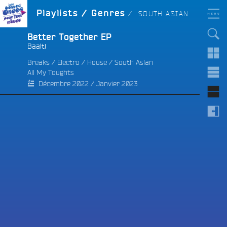
Aller
LES BONNES ONDES
GENRE :
Playlists / Genres
SOUTH ASIAN
POUR TOUT LE MONDE !
au
contenu
principal
Better Together EP
Baalti
Breaks
/
Electro
/
House
/
South Asian
All My Toughts
e
Décembre 2022 / Janvier 2023
e