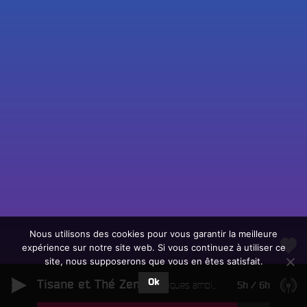
Fac
Twit
Ins
Link
Écouter le direct
You
Rechercher un titre
Nous utilisons des cookies pour vous garantir la meilleure
expérience sur notre site web. Si vous continuez à utiliser ce
Fair
Tous les programmes
site, nous supposerons que vous en êtes satisfait.
un
L
don
Ok
Tisane et Thé Zen
e
Musiques ambiantes
5h
/
6h
sur
c