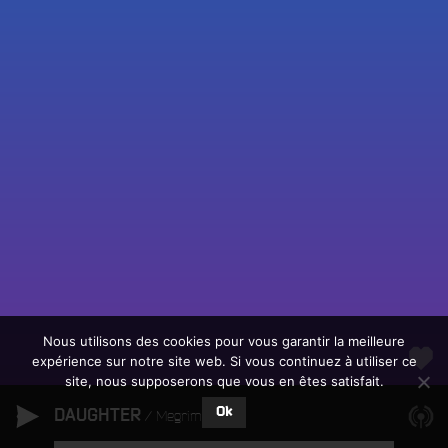
Fac
Twit
Ins
Link
Écouter le direct
You
Rechercher un titre
Nous utilisons des cookies pour vous garantir la meilleure
expérience sur notre site web. Si vous continuez à utiliser ce
Fair
Tous les programmes
site, nous supposerons que vous en êtes satisfait.
un
L
don
Ok
DAUGHTER
e
Megrim
sur
c