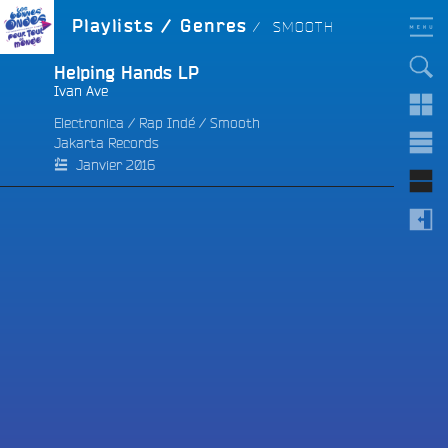
Aller
LES BONNES ONDES
GENRE :
Playlists / Genres
SMOOTH
POUR TOUT LE MONDE !
au
contenu
principal
Helping Hands LP
Ivan Ave
Electronica
/
Rap Indé
/
Smooth
Jakarta Records
e
Janvier 2016
e