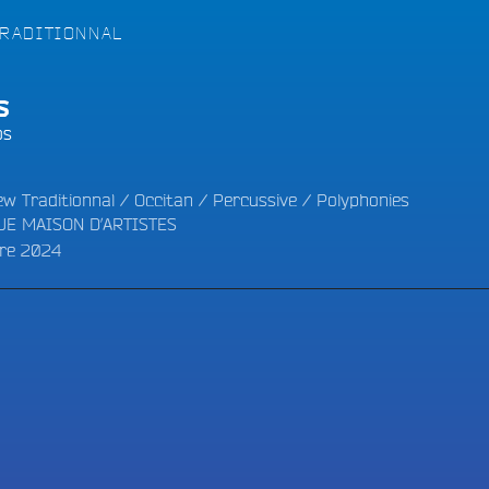
LES BONNES ONDES POUR 
ERS
:
RADITIONNAL
s
os
w Traditionnal
/
Occitan
/
Percussive
/
Polyphonies
UE MAISON D’ARTISTES
re 2024