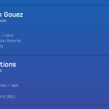
h Gouez
gues
k
/
Harp
tinu Records
23
tions
rp
 Hop
/
Jazz
bre 2022