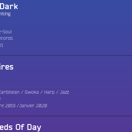
 Dark
iting
z-Soul
ecords
21
res
Caribbean
/
Gwoka
/
Harp
/
Jazz
e
e 2019 /Janvier 2020
eds Of Day