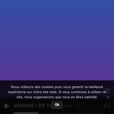
Fac
Twit
Ins
Link
Écouter le direct
You
Rechercher un titre
Nous utilisons des cookies pour vous garantir la meilleure
expérience sur notre site web. Si vous continuez à utiliser ce
Fair
Tous les programmes
site, nous supposerons que vous en êtes satisfait.
un
L
don
Ok
SOMEONE LIKE YOU
e
Herbert + Momoko
sur
c