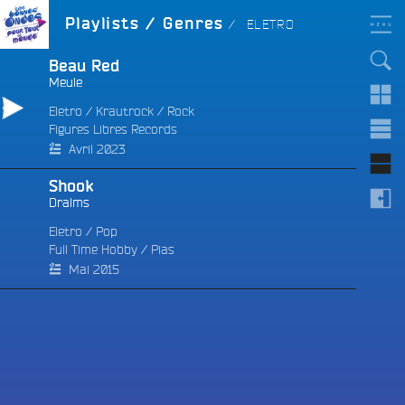
Aller
LES BONNES ONDES
GENRE :
Playlists / Genres
ELETRO
POUR TOUT LE MONDE !
au
contenu
principal
Beau Red
Meule
Eletro
/
Krautrock
/
Rock
Figures Libres Records
e
Avril 2023
Shook
Dralms
Eletro
/
Pop
Full Time Hobby
/
Pias
Mai 2015
e