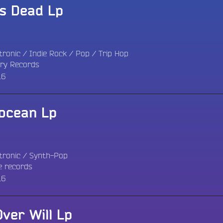
’s Dead Lp
tronic
/
Indie Rock
/
Pop
/
Trip Hop
ry Records
16
ocean Lp
tronic
/
Synth-Pop
 records
16
ver Will Lp