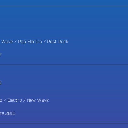
 Wave
/
Pop Electro
/
Post Rock
7
s
co
/
Electro
/
New Wave
re 2016