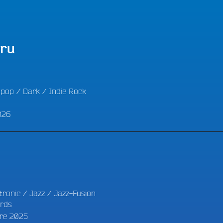
LES BONNES ONDES POUR 
ERS
:
ru
 pop
/
Dark
/
Indie Rock
026
tronic
/
Jazz
/
Jazz-Fusion
rds
re 2025