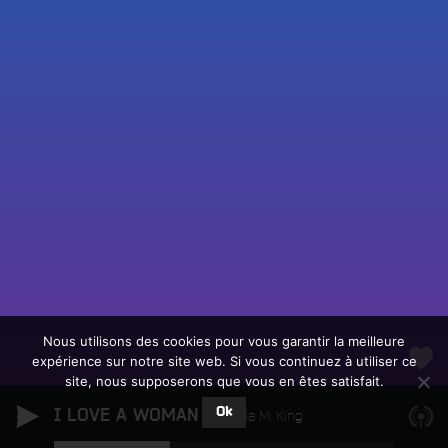
Fac
Twit
Ins
Link
Écouter le direct
You
Rechercher un titre
Nous utilisons des cookies pour vous garantir la meilleure
expérience sur notre site web. Si vous continuez à utiliser ce
Fair
Tous les programmes
site, nous supposerons que vous en êtes satisfait.
un
L
don
Ok
I LOVE A WOMAN
e
Natalia M. King
sur
c