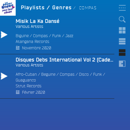
Aller
LES BONNES ONDES
GENRE :
Playlists / Genres
COMPAS
POUR TOUT LE MONDE !
au
contenu
principal
Misik La Ka Dansé
Various Artists
Biguine
/
Compas
/
Funk
/
Jazz
Atangana Records
e
Novembre 2020
Disques Debs International Vol 2 (Cadence Revolution 1973-1981)
Various Artists
Afro-Cuban
/
Beguine
/
Compas
/
Disco
/
Funk
/
Guaguanco
Strut Records
Février 2020
e