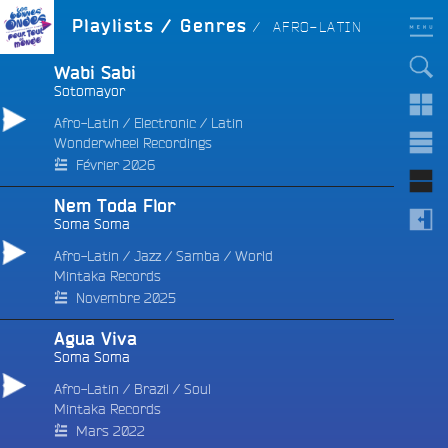
Aller
LES BONNES ONDES
GENRE :
Playlists / Genres
AFRO-LATIN
POUR TOUT LE MONDE !
au
contenu
principal
Wabi Sabi
Sotomayor
Afro-Latin
/
Electronic
/
Latin
Wonderwheel Recordings
e
Février 2026
Nem Toda Flor
Soma Soma
Afro-Latin
/
Jazz
/
Samba
/
World
Mintaka Records
Novembre 2025
Agua Viva
Soma Soma
Afro-Latin
/
Brazil
/
Soul
Mintaka Records
Mars 2022
e