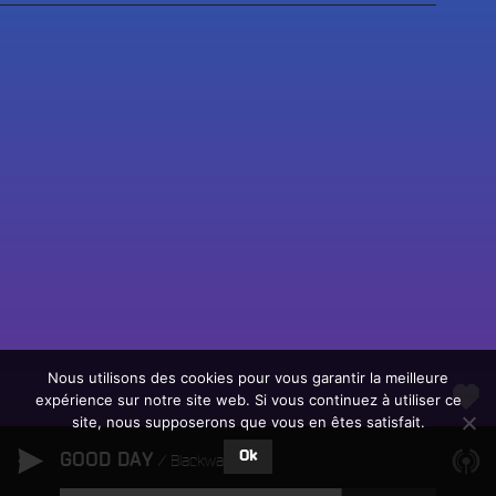
Fac
Twit
Ins
Link
Écouter le direct
You
Rechercher un titre
Nous utilisons des cookies pour vous garantir la meilleure
expérience sur notre site web. Si vous continuez à utiliser ce
Fair
Tous les programmes
site, nous supposerons que vous en êtes satisfait.
un
L
don
Ok
GOOD DAY
e
Blackwave.
sur
c