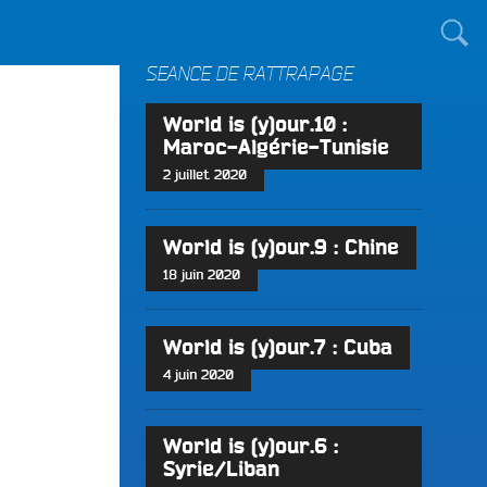
TOUT LE MONDE !
SÉANCE DE RATTRAPAGE
World is (y)our.10 :
Maroc-Algérie-Tunisie
2 juillet 2020
World is (y)our.9 : Chine
18 juin 2020
World is (y)our.7 : Cuba
4 juin 2020
World is (y)our.6 :
Syrie/Liban