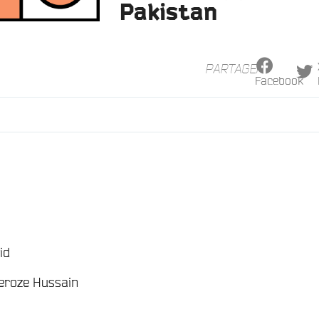
Pakistan
PARTAGER
Facebook
/
/
/
id
/
heroze Hussain