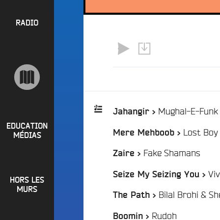
l
P
u
a
e
R
RADIO
y
e
O
l
n
P
i
M
O
s
a
S
t
i
s
n
R
e
a
Mughal-E-Funk
Jahangir >
P
d
e
i
R
t
EDUCATION
Lost Boy
Mere Mehboob >
Playlist
o
MÉDIAS
L
O
q
:
o
/
Fake Shamans
G
Zaire >
u
i
o
R
Viv
r
Seize My Seizing You >
i
HORS LES
A
e
?
MURS
Bilal Brohi & S
M
The Path >
R
B
M
a
/
Rudoh
Boomin >
u