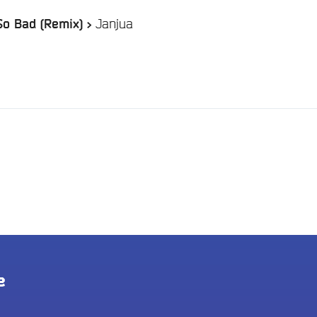
/
Janjua
o Bad (Remix) >
e