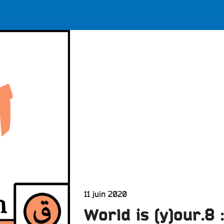
LES BONNES ONDES POUR 
ERS
Publié
11 juin 2020
le
World is (y)our.8 :