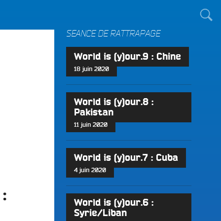
TOUT LE MONDE !
SÉANCE DE RATTRAPAGE
World is (y)our.9 : Chine
18 juin 2020
World is (y)our.8 :
Pakistan
11 juin 2020
World is (y)our.7 : Cuba
4 juin 2020
:
World is (y)our.6 :
Syrie/Liban