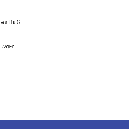
/
earThuG
/
 RydEr