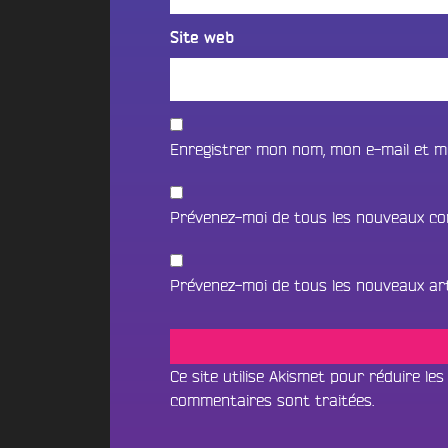
t
i
o
i
f
n
Site web
o
m
2
n
é
0
B
d
2
e
i
5
a
a
Enregistrer mon nom, mon e-mail et m
d
t
s
e
s
l
c
N
Prévenez-moi de tous les nouveaux co
a
a
O
p
V
e
U
i
Prévenez-moi de tous les nouveaux arti
S
B
l
o
l
C
u
e
O
n
d
Ce site utilise Akismet pour réduire les
N
c
’
commentaires sont traitées
.
e
T
A
&
Écouter le direct
A
n
D