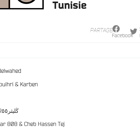
Tunisie
PARTAGER
Facebook
/
delwahed
/
Touihri & Karben
/
Malcom & GLITTERڭليثر٥٥
/
r 808 & Cheb Hassen Tej