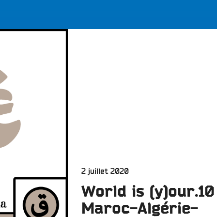
LES BONNES ONDES POUR 
ERS
Publié
2 juillet 2020
le
World is (y)our.10 
Maroc-Algérie-