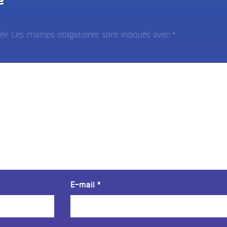
e
ée.
Les champs obligatoires sont indiqués avec
*
E-mail
*