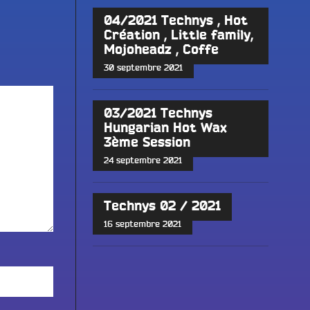
04/2021 Technys , Hot
Création , Little family,
Mojoheadz , Coffe
30 septembre 2021
03/2021 Technys
Hungarian Hot Wax
3ème Session
24 septembre 2021
Technys 02 / 2021
16 septembre 2021