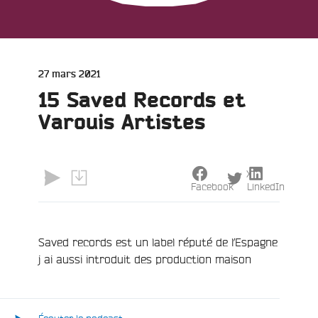
Publié
27 mars 2021
le
15 Saved Records et
e
Varouis Artistes
X
Facebook
LinkedIn
Saved records est un label réputé de l’Espagne
j ai aussi introduit des production maison