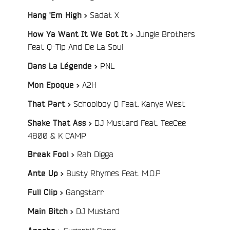
/
Sadat X
Hang 'Em High >
Jungle Brothers
How Ya Want It We Got It >
/
Feat Q-Tip And De La Soul
/
PNL
Dans La Légende >
/
A2H
Mon Epoque >
/
Schoolboy Q Feat. Kanye West
That Part >
DJ Mustard Feat. TeeCee
Shake That Ass >
/
4800 & K CAMP
/
Rah Digga
Break Fool >
/
Busty Rhymes Feat. M.O.P
Ante Up >
/
Gangstarr
Full Clip >
/
DJ Mustard
Main Bitch >
/