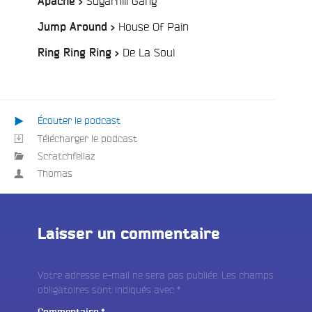
Sugarhill Gang
Apache >
e
/
House Of Pain
Jump Around >
/
De La Soul
Ring Ring Ring >
Écouter le podcast
Télécharger le podcast
Scratchfellaz
Thomas
Laisser un commentaire
Votre adresse e-mail ne sera pas publiée.
Les champs
obligatoires sont indiqués avec
*