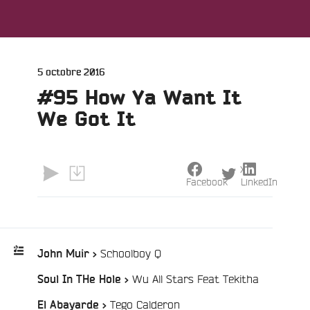
Publié
5 octobre 2016
le
#95 How Ya Want It
We Got It
X
Facebook
LinkedIn
e
/
Schoolboy Q
John Muir >
/
Wu All Stars Feat Tekitha
Soul In THe Hole >
Playlist
:
/
Tego Calderon
El Abayarde >