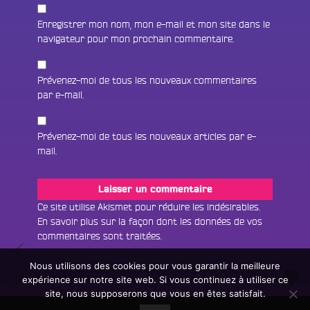
Enregistrer mon nom, mon e-mail et mon site dans le
navigateur pour mon prochain commentaire.
Prévenez-moi de tous les nouveaux commentaires
par e-mail.
Prévenez-moi de tous les nouveaux articles par e-
mail.
Fac
Twit
Ins
Ce site utilise Akismet pour réduire les indésirables.
En savoir plus sur la façon dont les données de vos
Link
Écouter le direct
commentaires sont traitées
.
Navigation
#94
You
Rechercher un titre
Pussy
Nous utilisons des cookies pour vous garantir la meilleure
de
#96
Boyz
expérience sur notre site web. Si vous continuez à utiliser ce
Fair
Tous les programmes
Si
l’article
site, nous supposerons que vous en êtes satisfait.
un
L
T’es