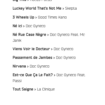
/
Skepta
Luckey World That's Not Me >
/
Good Times Kano
3 Wheels Up >
/
Doc Gyneco
Né ici >
Doc Gyneco Feat. Mc
Né Rue Case Nègre >
/
Janik
/
Doc Gyneco
Viens Voir le Docteur >
/
Doc Gyneco
Passement de Jambes >
/
Doc Gyneco
Nirvana >
Doc Gyneco Feat.
Est-ce Que Ça Le Fait? >
/
Passi
/
La Clinique
Tout Saigne >
e