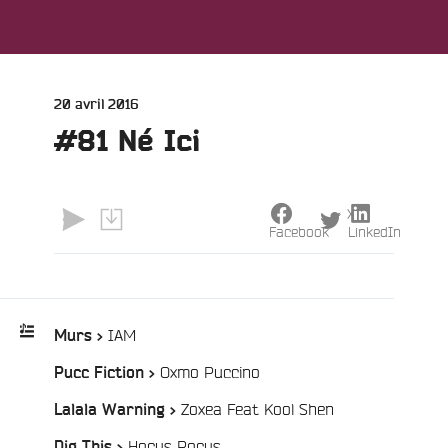
Publié
20 avril 2016
le
#81 Né Ici
X
Facebook
LinkedIn
e
/
IAM
Murs >
/
Oxmo Puccino
Pucc Fiction >
Playlist
:
/
Zoxea Feat Kool Shen
Lalala Warning >
/
Hocus Pocus
Dig This >