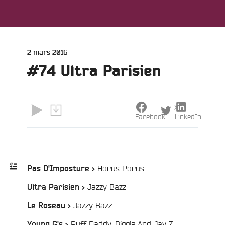
Publié
2 mars 2016
le
#74 Ultra Parisien
X
Facebook
LinkedIn
e
/
Hocus Pocus
Pas D'Imposture >
/
Jazzy Bazz
Ultra Parisien >
Playlist
:
/
Jazzy Bazz
Le Roseau >
/
Puff Daddy, Biggie And Jay Z
Young G's >