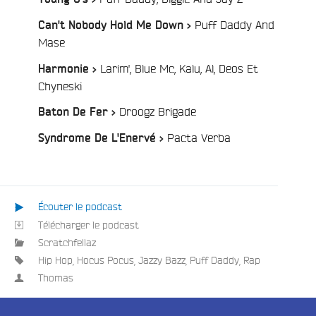
Puff Daddy And
Can't Nobody Hold Me Down >
/
Mase
Larim', Blue Mc, Kalu, Al, Deos Et
Harmonie >
/
Chyneski
/
Droogz Brigade
Baton De Fer >
/
Pacta Verba
Syndrome De L'Enervé >
Écouter le podcast
e
Télécharger le podcast
Scratchfellaz
Hip Hop
,
Hocus Pocus
,
Jazzy Bazz
,
Puff Daddy
,
Rap
Thomas