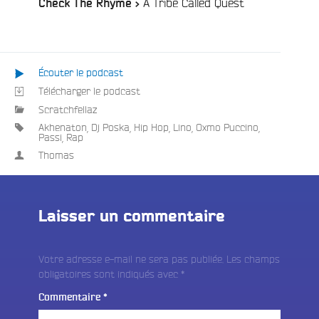
/
A Tribe Called Quest
Check The Rhyme >
Écouter le podcast
Télécharger le podcast
Scratchfellaz
Akhenaton
,
Dj Poska
,
Hip Hop
,
Lino
,
Oxmo Puccino
,
Passi
,
Rap
Thomas
Laisser un commentaire
Votre adresse e-mail ne sera pas publiée.
Les champs
obligatoires sont indiqués avec
*
Commentaire
*