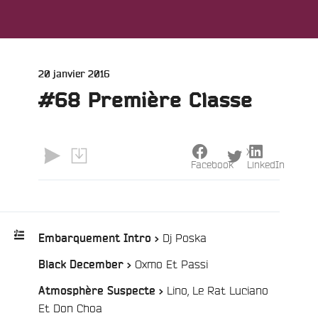
Publié
20 janvier 2016
le
#68 Première Classe
X
Facebook
LinkedIn
/
Dj Poska
Embarquement Intro >
e
/
Oxmo Et Passi
Black December >
Playlist
:
Lino, Le Rat Luciano
Atmosphère Suspecte >
/
Et Don Choa