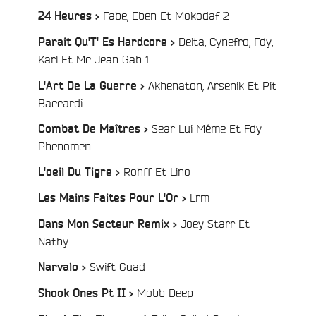
/
Fabe, Eben Et Mokodaf 2
24 Heures >
Delta, Cynefro, Fdy,
Parait Qu'T' Es Hardcore >
/
Karl Et Mc Jean Gab 1
Akhenaton, Arsenik Et Pit
L'Art De La Guerre >
/
Baccardi
Sear Lui Même Et Fdy
Combat De Maîtres >
/
Phenomen
/
Rohff Et Lino
L'oeil Du Tigre >
/
Lrm
Les Mains Faites Pour L'Or >
Joey Starr Et
Dans Mon Secteur Remix >
/
Nathy
/
Swift Guad
Narvalo >
/
Mobb Deep
Shook Ones Pt II >
e