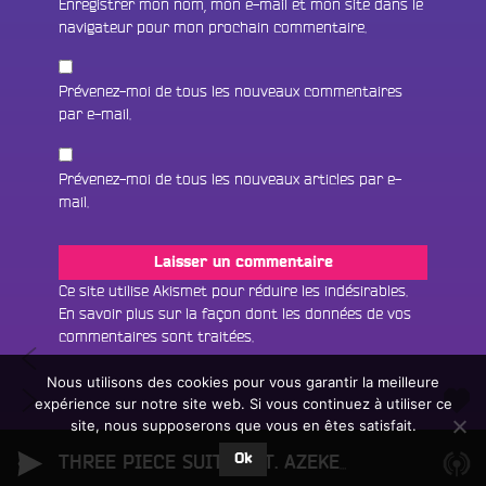
Enregistrer mon nom, mon e-mail et mon site dans le
navigateur pour mon prochain commentaire.
Prévenez-moi de tous les nouveaux commentaires
par e-mail.
Prévenez-moi de tous les nouveaux articles par e-
mail.
Fac
Twit
Ins
Ce site utilise Akismet pour réduire les indésirables.
En savoir plus sur la façon dont les données de vos
Link
Écouter le direct
commentaires sont traitées
.
Navigation
#67
You
Rechercher un titre
I’m
Nous utilisons des cookies pour vous garantir la meilleure
de
#69
The
expérience sur notre site web. Si vous continuez à utiliser ce
Fair
Tous les programmes
Boulogne
l’article
Man
site, nous supposerons que vous en êtes satisfait.
un
L
Tristesse
don
Ok
e
THREE PIECE SUIT FEAT. AZEKEL
Kokoroko
sur