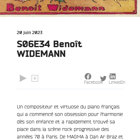
Publié
20 juin 2023
le
S06E34 Benoît
WIDEMANN
X
Facebook
LinkedIn
e
Un compositeur et virtuose du piano français
qui a commencé son obsession pour l’harmonie
dès son enfance et a rapidement trouvé sa
place dans la scène rock progressive des
années 70 à Paris. De MAGMA à Dan Ar Braz et