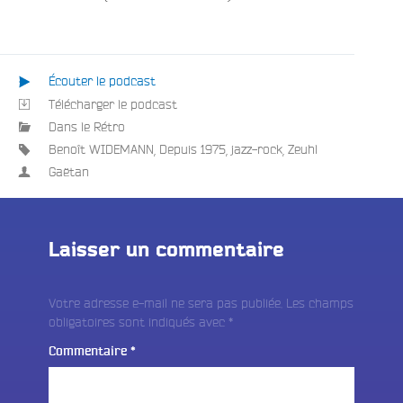
Écouter le podcast
Télécharger le podcast
Dans le Rétro
Benoît WIDEMANN
,
Depuis 1975
,
jazz-rock
,
Zeuhl
Gaëtan
Laisser un commentaire
Votre adresse e-mail ne sera pas publiée.
Les champs
obligatoires sont indiqués avec
*
Commentaire
*