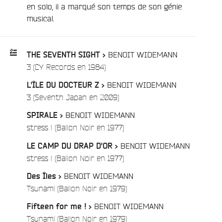
en solo, il a marqué son temps de son génie
musical.
BENOIT WIDEMANN
THE SEVENTH SIGHT >
/
3 (CY Records en 1984)
Playlist
BENOIT WIDEMANN
L'ÎLE DU DOCTEUR Z >
:
/
3 (Seventh Japan en 2009)
BENOIT WIDEMANN
SPIRALE >
/
stress ! (Ballon Noir en 1977)
BENOIT WIDEMANN
LE CAMP DU DRAP D'OR >
/
stress ! (Ballon Noir en 1977)
BENOIT WIDEMANN
Des Îles >
/
Tsunami (Ballon Noir en 1979)
BENOIT WIDEMANN
Fifteen for me ! >
e
/
Tsunami (Ballon Noir en 1979)