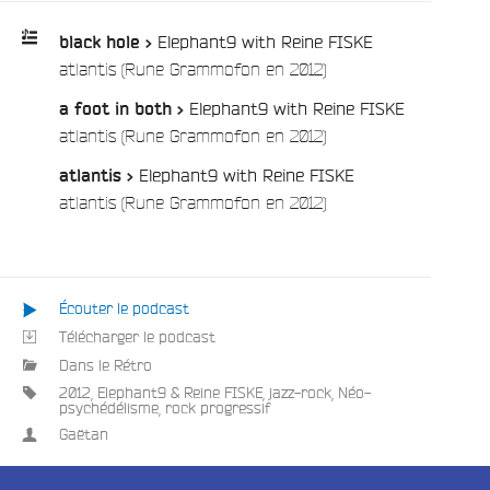
Elephant9 with Reine FISKE
black hole >
/
atlantis (Rune Grammofon en 2012)
Playlist
Elephant9 with Reine FISKE
a foot in both >
:
/
atlantis (Rune Grammofon en 2012)
Elephant9 with Reine FISKE
atlantis >
/
atlantis (Rune Grammofon en 2012)
Écouter le podcast
e
Télécharger le podcast
Dans le Rétro
2012
,
Elephant9 & Reine FISKE
,
jazz-rock
,
Néo-
psychédélisme
,
rock progressif
Gaëtan