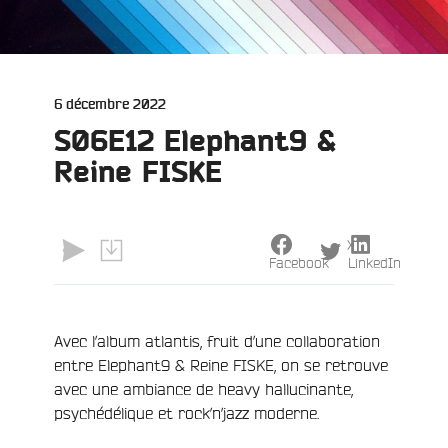
Publié
6 décembre 2022
le
S06E12 Elephant9 &
Reine FISKE
X
e
Facebook
LinkedIn
Avec l’album atlantis, fruit d’une collaboration
entre Elephant9 & Reine FISKE, on se retrouve
avec une ambiance de heavy hallucinante,
psychédélique et rock’n’jazz moderne.