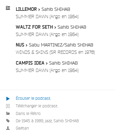
Sahib SHIHAB
LILLEMOR >
/
SUMMER DAWN (Argo en 1964)
Playlist
Sahib SHIHAB
WALTZ FOR SETH >
:
/
SUMMER DAWN (Argo en 1964)
Sabu MARTINEZ/Sahib SHIHAB
NUS >
/
WINDS & SKINS (SR RECORDS en 1978)
Sahib SHIHAB
CAMPIS IDEA >
/
SUMMER DAWN (Argo en 1964)
e
Écouter le podcast
Télécharger le podcast
Dans le Rétro
De 1945 à 1989
,
jazz
,
Sahib SHIHAB
Gaëtan