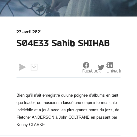
Publié
27 avril 2021
le
S04E33 Sahib SHIHAB
X
Facebook
LinkedIn
e
Bien qu’il n’ait enregistré qu’une poignée d’albums en tant
que leader, ce musicien a laissé une empreinte musicale
indélébile et a joué avec les plus grands noms du jazz, de
Fletcher ANDERSON à John COLTRANE en passant par
Kenny CLARKE.