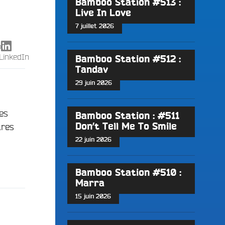
Bamboo Station #513 :
Live In Love
7 juillet 2026
X
LinkedIn
Bamboo Station #512 :
Tandav
29 juin 2026
es
Bamboo Station : #511
tres
Don’t Tell Me To Smile
22 juin 2026
Bamboo Station #510 :
Marra
15 juin 2026