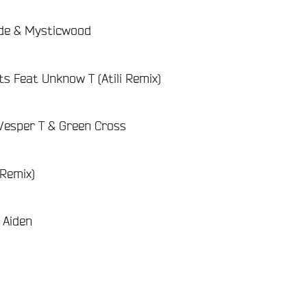
ade & Mysticwood
ts Feat Unknow T (Atili Remix)
Vesper T & Green Cross
 Remix)
 Aiden