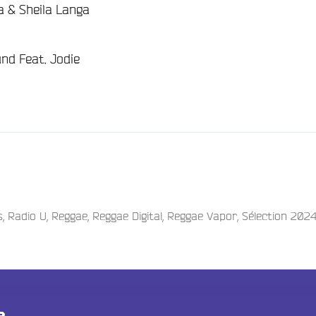
a & Sheila Langa
nd Feat. Jodie
s
,
Radio U
,
Reggae
,
Reggae Digital
,
Reggae Vapor
,
Sélection 202