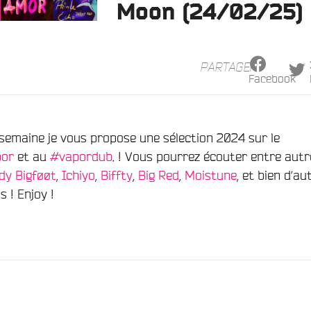
Moon (24/02/25)
PARTAGER
Facebook
 semaine je vous propose une sélection 2024 sur le
por
et au
#vapordub
. ! Vous pourrez écouter entre autr
dy Bigføøt
,
Ichiyo
,
Biffty
,
Big Red
,
Moistune
, et bien d’au
s ! Enjoy !