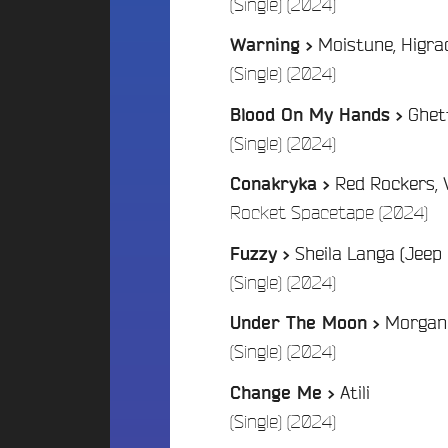
/
(Single) (2024)
t
i
o
i
f
n
Moistune, Higr
Warning >
o
m
2
/
n
(Single) (2024)
é
0
B
d
2
Ghet
Blood On My Hands >
e
i
5
/
(Single) (2024)
a
a
d
t
s
e
Red Rockers, 
Conakryka >
s
l
c
/
Rocket Spacetape (2024)
N
a
a
O
p
Sheila Langa (Jeep
V
Fuzzy >
e
U
i
/
(Single) (2024)
S
B
l
o
Morgan
l
Under The Moon >
C
u
e
/
(Single) (2024)
O
n
d
N
c
Atili
Change Me >
’
e
T
/
(Single) (2024)
A
&
A
n
D