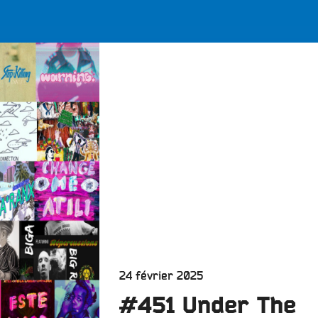
LES BONNES ONDES POUR 
ERS
Publié
24 février 2025
le
#451 Under The