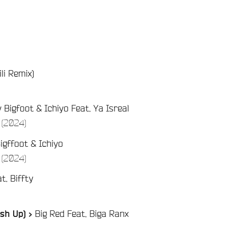
li Remix)
 Bigfoot & Ichiyo Feat. Ya Isreal
/
 (2024)
igffoot & Ichiyo
/
 (2024)
at. Biffty
Big Red Feat. Biga Ranx
ash Up) >