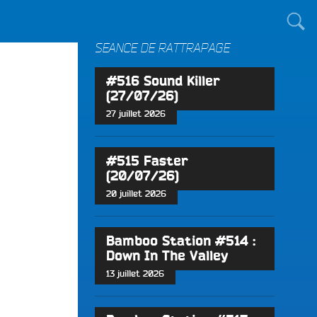
TOUT LE MONDE !
SÉANCE DE RATTRAPAGE
#516 Sound Killer
(27/07/26)
27 juillet 2026
#515 Faster
(20/07/26)
20 juillet 2026
Bamboo Station #514 :
Down In The Valley
13 juillet 2026