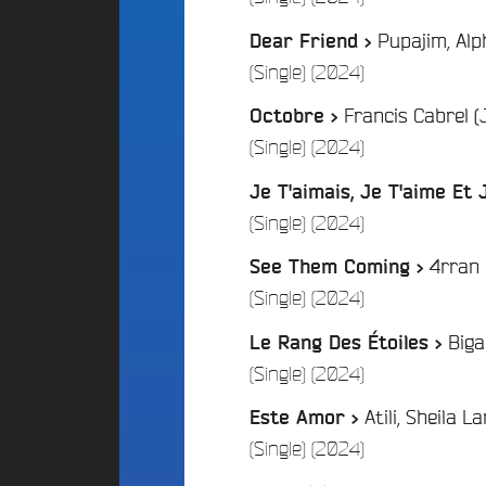
d
E
Playlist
d
i
S
Pupajim, Alp
Dear Friend >
:
o
g
/
(Single) (2024)
A
C
e
l
a
t
Francis Cabrel (
Octobre >
t
m
P
e
p
/
(Single) (2024)
a
r
u
r
n
s
Je T'aimais, Je T'aime Et 
t
a
F
/
(Single) (2024)
t
r
i
i
a
c
4rran 
See Them Coming >
v
n
i
/
(Single) (2024)
e
c
p
B
e
a
Biga
Le Rang Des Étoiles >
e
F
t
a
/
(Single) (2024)
é
i
t
d
s
f
Atili, Sheila 
Este Amor >
é
2
/
(Single) (2024)
A
r
0
n
a