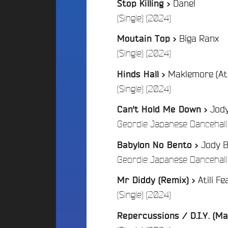
Danel
g
t
2
Stop Killing >
e
i
4
/
(Single) (2024)
r
o
s
n
Biga Ranx
B
Moutain Top >
R
s
u
/
(Single) (2024)
o
N
d
c
o
Maklemore (Ati
Hinds Hall >
g
k
s
/
e
(Single) (2024)
C
o
i
t
f
Jody
Can't Hold Me Down >
t
P
f
y
Geordie Japanese Dancehall
a
r
B
e
r
Jody B
Babylon No Bento >
a
s
t
m
Geordie Japanese Dancehall
i
E
b
d
c
o
Atili Fe
Mr Diddy (Remix) >
u
i
o
/
(Single) (2024)
c
p
S
a
a
t
t
Repercussions / D.I.Y. (M
a
t
i