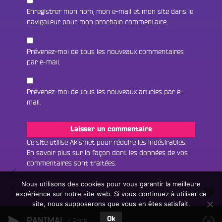
Enregistrer mon nom, mon e-mail et mon site dans le
navigateur pour mon prochain commentaire.
Prévenez-moi de tous les nouveaux commentaires
par e-mail.
Prévenez-moi de tous les nouveaux articles par e-
Fac
mail.
Twit
Ins
Ce site utilise Akismet pour réduire les indésirables.
En savoir plus sur la façon dont les données de vos
Link
Écouter le direct
commentaires sont traitées
.
Navigation
#347
You
Rechercher un titre
Tek
Nous utilisons des cookies pour vous garantir la meilleure
de
#349
It
expérience sur notre site web. Si vous continuez à utiliser ce
Fair
Tous les programmes
Five
l’article
Easy
site, nous supposerons que vous en êtes satisfait.
un
L
R’s
(26/09/22)
don
Ok
PANIMAL
e
Rone
(10/10/22)