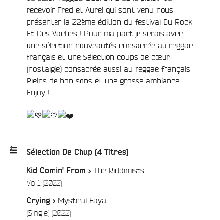
recevoir Fred et Aurel qui sont venu nous
présenter la 22ème édition du festival Du Rock
Et Des Vaches ! Pour ma part je serais avec
une sélection nouveautés consacrée au reggae
français et une Sélection coups de cœur
(nostalgie) consacrée aussi au reggae français .
Pleins de bon sons et une grosse ambiance.
Enjoy !
/
Sélection De Chup (4 Titres)
The Riddimists
Kid Comin' From >
Playlist
/
Vol.1 (2022)
e
:
Mystical Faya
Crying >
/
(Single) (2022)