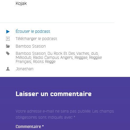
/
Kojak
Écouter le podcast
Télécharger le podcast
Bamboo Station
Bamboo Station
,
Du Rock Et Des Vaches
,
dub
,
Mélodub
,
Radio Campus Angers
,
Reggae
,
Reggae
Français
,
Roots Regge
Jonathan
Laisser un commentaire
Votre adresse e-mail ne sera pas publiée.
Les champs
obligatoires sont indiqués avec
*
Commentaire
*