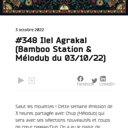
Publié
3 octobre 2022
le
#348 Ilel Agrakal
(Bamboo Station &
Mélodub du 03/10/22)
X
Facebook
LinkedIn
Salut les mouettes ! Cette semaine
émission
de
3 heures partagée avec Chup (Mélodub) qui
sera avec ses sélections nouveautés et coups
de cœur reggae/Dub. On a eu le plaisir de