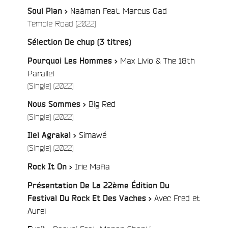
Naâman Feat. Marcus Gad
Soul Plan >
/
Temple Road (2022)
/
Sélection De chup (3 titres)
Max Livio & The 18th
Pourquoi Les Hommes >
Parallel
/
(Single) (2022)
Big Red
Nous Sommes >
/
(Single) (2022)
Simawé
Ilel Agrakal >
/
(Single) (2022)
/
Irie Mafia
Rock It On >
Présentation De La 22ème Édition Du
Avec Fred et
Festival Du Rock Et Des Vaches >
/
Aurel