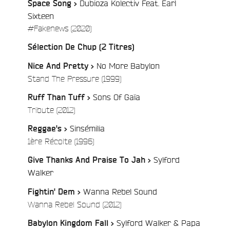
Dubioza Kolectiv Feat. Earl
Space Song >
Sixteen
/
#Fakenews (2020)
/
Sélection De Chup (2 Titres)
No More Babylon
Nice And Pretty >
/
Stand The Pressure (1999)
Sons Of Gaïa
Ruff Than Tuff >
/
Tribute (2012)
Sinsémilia
Reggae's >
/
1ère Récolte (1996)
Sylford
Give Thanks And Praise To Jah >
/
Walker
Wanna Rebel Sound
Fightin' Dem >
/
Wanna Rebel Sound (2012)
Sylford Walker & Papa
Babylon Kingdom Fall >