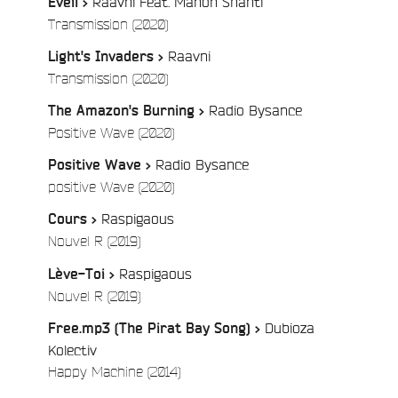
Raavni Feat. Manon Shanti
Eveil >
/
Transmission (2020)
Raavni
Light's Invaders >
/
Transmission (2020)
Radio Bysance
The Amazon's Burning >
/
Positive Wave (2020)
Radio Bysance
Positive Wave >
/
positive Wave (2020)
e
Raspigaous
Cours >
/
Nouvel R (2019)
Raspigaous
Lève-Toi >
/
Nouvel R (2019)
Dubioza
Free.mp3 (The Pirat Bay Song) >
Kolectiv
/
Happy Machine (2014)