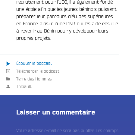
recrutement pour l’UCO, il a également fondé
une école afin que les jeunes béninois puissent
préparer leur parcours d’études supérieures
en France, ainsi qu’une ONG qui les aide ensuite
à revenir au Bénin pour y développer leurs
propres projets.
Écouter le podcast
Télécharger le podcast
e
Terre des Hommes
Thibault
Laisser un commentaire
Votre adresse e-mail ne sera pas publiée.
Les champs