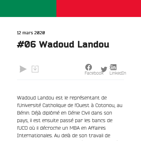
Publié
12 mars 2020
le
#06 Wadoud Landou
e
X
Facebook
LinkedIn
Wadoud Landou est le représentant de
l’Université Catholique de l’Ouest à Cotonou, au
Bénin. Déjà diplômé en Génie Civil dans son
pays, il est ensuite passé par les bancs de
l’UCO où il décroche un MBA en Affaires
Internationales. Au delà de son travail de