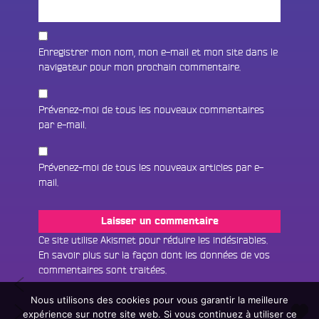
Enregistrer mon nom, mon e-mail et mon site dans le
navigateur pour mon prochain commentaire.
Prévenez-moi de tous les nouveaux commentaires
par e-mail.
Prévenez-moi de tous les nouveaux articles par e-
mail.
Fac
Twit
Ins
Ce site utilise Akismet pour réduire les indésirables.
En savoir plus sur la façon dont les données de vos
Link
Écouter le direct
commentaires sont traitées
.
Navigation
#05
You
Rechercher un titre
Olamide
Nous utilisons des cookies pour vous garantir la meilleure
de
#07
B
expérience sur notre site web. Si vous continuez à utiliser ce
Fair