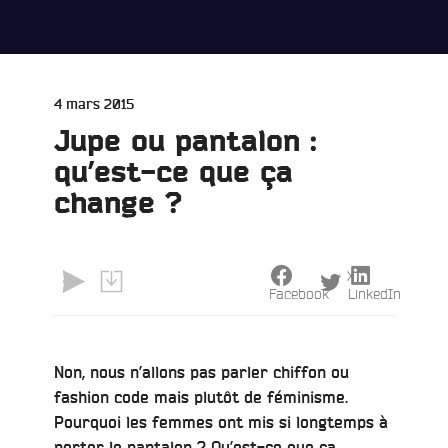
Publié
4 mars 2015
le
Jupe ou pantalon :
qu’est-ce que ça
change ?
X
Facebook
LinkedIn
Non, nous n’allons pas parler chiffon ou
fashion code mais plutôt de féminisme.
Pourquoi les femmes ont mis si longtemps à
porter le pantalon ? Qu’est-ce que ça