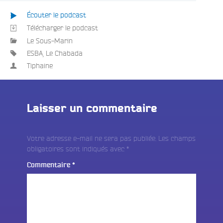
Écouter le podcast
Télécharger le podcast
Le Sous-Marin
ESBA
,
Le Chabada
Tiphaine
Laisser un commentaire
Votre adresse e-mail ne sera pas publiée.
Les champs
obligatoires sont indiqués avec
*
Commentaire
*