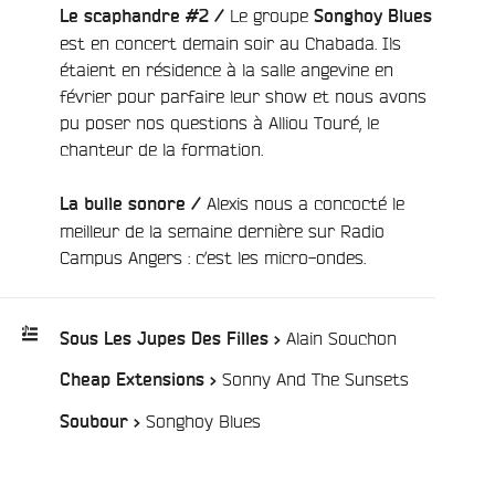
Le groupe
Le scaphandre #2 /
Songhoy Blues
est en concert demain soir au Chabada. Ils
étaient en résidence à la salle angevine en
février pour parfaire leur show et nous avons
pu poser nos questions à Alliou Touré, le
chanteur de la formation.
e
Alexis nous a concocté le
La bulle sonore /
meilleur de la semaine dernière sur Radio
Campus Angers : c’est les micro-ondes.
/
Alain Souchon
Sous Les Jupes Des Filles >
/
Sonny And The Sunsets
Cheap Extensions >
Playlist
:
/
Songhoy Blues
Soubour >