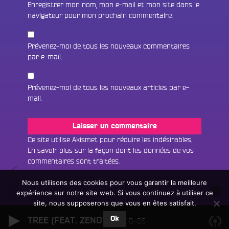
Enregistrer mon nom, mon e-mail et mon site dans le
navigateur pour mon prochain commentaire.
Prévenez-moi de tous les nouveaux commentaires
par e-mail.
Prévenez-moi de tous les nouveaux articles par e-
mail.
Fac
Twit
Ins
Ce site utilise Akismet pour réduire les indésirables.
En savoir plus sur la façon dont les données de vos
Link
Écouter le direct
commentaires sont traitées
.
Navigation
Voyage
You
Rechercher un titre
au
Nous utilisons des cookies pour vous garantir la meilleure
de
Voyage
Sri
expérience sur notre site web. Si vous continuez à utiliser ce
Fair
Tous les programmes
aux
l’article
Lanka
site, nous supposerons que vous en êtes satisfait.
un
L
USA
avec
don
Ok
TREE (FEAT. ZENOVER)
e
D-OS
avec
Anuruddha
sur