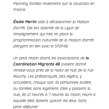
Planning familial reviennent sur la situation en
France.
e
Élodie Merlin
aide à décloisonner la Maison
d’arrêt.
Elle est salariée de la Ligue de
l’enseignement qui met en place la
programmation culturelle de la maison d’arrêt
d’Angers en lien avec le SPIP49.
Un petit matin d’avril, les associations de
la
Coordination Migrants 49
avaient donné
rendez-vous près de la halte de nuit de la rue
Rouchy. Les préfabriqués, dits Algéco, y
accueillent, chaque soir, 61 personnes isolées
ou familles sans logement. Elles y passent la
nuit, de 21 heures à 7 heures du matin, heure à
laquelle elles doivent quitter les lieux. Sans
petit-déjeuner.