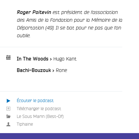
Roger Poitevin
est président de l’association
des Amis de la Fondation pour la Mémoire de la
Déportation (49). Il se bat pour ne pas que l’on
oublie.
/
Hugo Kant
In The Woods >
/
Rone
Bachi-Bouzouk >
Playlist
:
Écouter le podcast
Télécharger le podcast
Le Sous Marin (Best-Of)
Tiphaine