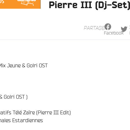
Pierre III (Dj-Set
PARTAGER
Facebook
Mix Jeune & Golri OST
& Golri OST )
tifs Télé Zaïre (Pierre III Edit)
ales Estardiennes