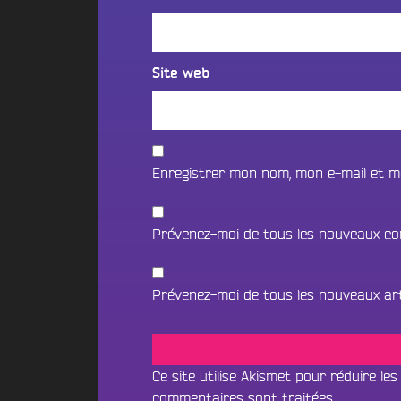
C
r
g
e
e
T
a
r
E
m
Site web
s
R
C
o
R
R
c
e
a
o
c
d
Enregistrer mon nom, mon e-mail et m
t
r
i
t
u
o
e
t
C
s
Prévenez-moi de tous les nouveaux co
e
F
a
m
.
e
m
M
n
Prévenez-moi de tous les nouveaux arti
p
t
C
u
o
N
s
i
o
F
n
u
Ce site utilise Akismet pour réduire les
r
x
s
commentaires sont traitées
.