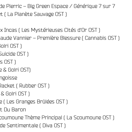
e Pierric – Big Green Espace / Générique 7 sur 7
et ( La Planète Sauvage OST )
x Incas ( Les Mystérieuses Cités d’Or OST )
aude Vannier – Première Blessure ( Cannabis OST )
olri OST )
Suicide OST )
is OST )
e & Golri OST)
ngoisse
Racket ( Rubber OST )
 & Golri OST )
e ( Les Granges Brûlées OST )
et Du Baron
Scoumoune Thème Principal ( La Scoumoune OST )
e Sentimentale ( Diva OST )