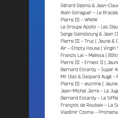
d
E
Gérard Gesina & Jean-Claud
d
i
S
Alain Goraguer – Le Bracel
o
g
A
C
e
Pierre III – WWW
l
a
t
Le Groupe Apollo – Les Dieu
t
m
P
Serge Gainsbourg & Jean Cl
e
p
a
r
u
Pierre III – Truc ( Jeune & G
r
n
s
Air – Empty House ( Virgin 
t
a
F
Francis Lai – Melissa ( BIlit
t
r
i
Pierre III – Ernest II ( Jeun
i
a
c
v
n
Bernard Estardy – Super A
i
e
c
p
Mr Oizo & Gaspard Augé – 
B
e
a
Pierre III – escrime ( Jeune
e
F
t
a
Jean-Michel Jarre – Le Jug
é
i
t
Bernard Estardy – Le Siffl
d
s
f
é
François de Roubaix – La 
2
A
r
Vladimir Cosma – Promenad
0
n
a