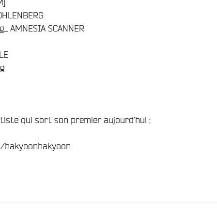
M]
KOHLENBERG
jing_ AMNESIA SCANNER
LE
rg
tiste qui sort son premier aujourd’hui :
m/hakyoonhakyoon