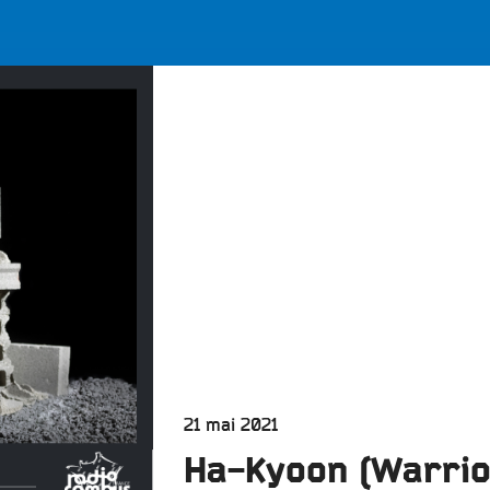
LES BONNES ONDES POUR 
ERS
Publié
21 mai 2021
le
Ha-Kyoon (Warri