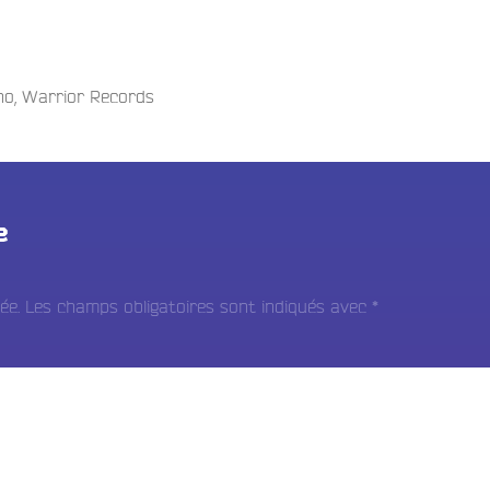
no
,
Warrior Records
e
ée.
Les champs obligatoires sont indiqués avec
*