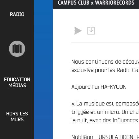
l
P
u
a
e
R
RADIO
y
e
O
l
n
P
i
M
O
s
a
S
t
i
s
n
R
Nous continuons de découvr
e
a
exclusive pour les Radio C
P
d
e
i
R
t
EDUCATION
o
MÉDIAS
Aujourd’hui HA-KYOON
L
O
q
o
G
u
i
« La musique est composée 
o
R
r
triggée et un micro. Un cha
i
HORS LES
A
e
?
la nuit, avec des influence
MURS
M
R
B
M
a
Nubiläum_ URSULA BOGNE
u