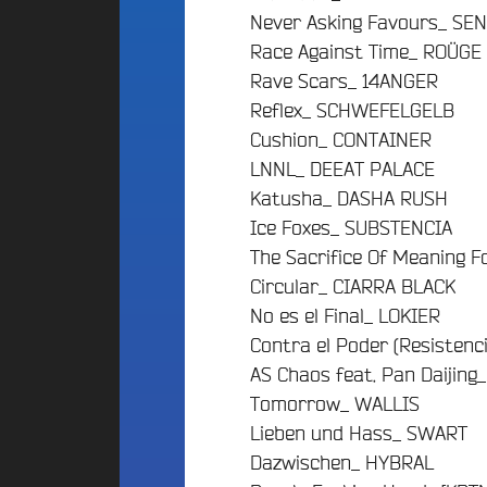
d
E
Never Asking Favours_ S
d
i
S
Race Against Time_ ROÜGE
o
g
A
C
e
Rave Scars_ 14ANGER
l
a
t
Reflex_ SCHWEFELGELB
t
m
P
Cushion_ CONTAINER
e
p
a
r
u
LNNL_ DEEAT PALACE
r
n
s
Katusha_ DASHA RUSH
t
a
F
Ice Foxes_ SUBSTENCIA
t
r
i
The Sacrifice Of Meaning 
i
a
c
v
n
Circular_ CIARRA BLACK
i
e
c
p
No es el Final_ LOKIER
B
e
a
Contra el Poder (Resistenc
e
F
t
a
AS Chaos feat. Pan Daiji
é
i
t
Tomorrow_ WALLIS
d
s
f
é
Lieben und Hass_ SWART
2
A
r
Dazwischen_ HYBRAL
0
n
a