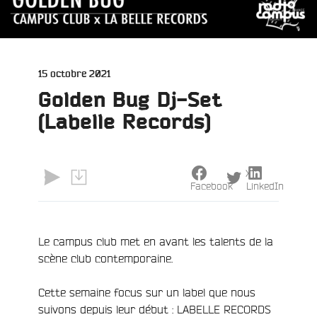
Publié
15 octobre 2021
le
Golden Bug Dj-Set
(Labelle Records)
X
Facebook
LinkedIn
Le campus club met en avant les talents de la
scène club contemporaine.
e
Cette semaine focus sur un label que nous
suivons depuis leur début : LABELLE RECORDS