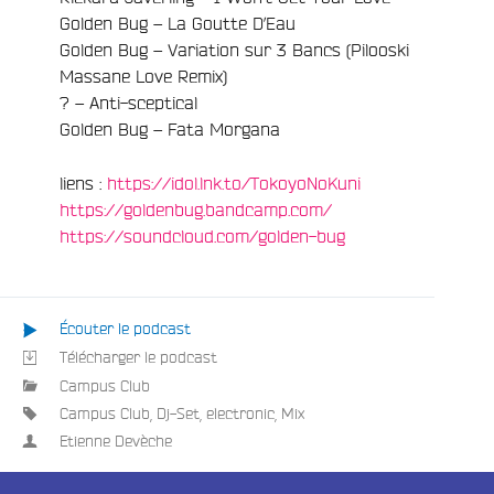
Golden Bug – La Goutte D’Eau
Golden Bug – Variation sur 3 Bancs (Pilooski
Massane Love Remix)
e
? – Anti-sceptical
Golden Bug – Fata Morgana
liens :
https://idol.lnk.to/TokoyoNoKuni
https://goldenbug.bandcamp.com/
https://soundcloud.com/golden-bug
Écouter le podcast
Télécharger le podcast
Campus Club
Campus Club
,
Dj-Set
,
electronic
,
Mix
Etienne Devèche