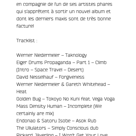
en compagnie de l’un de ses artistes phares
qui s’apprêtent à sortir un nouvel album et
dont les derniers maxis sont de très bonne
facture!
Tracklist :
Werner Niedermeier – Taknology
Eiger Drums Propaganda – Part 1 – Climb
(Intro – Space Travel – Desert)
David Nesselhauf – Forgiveness
Werner Niedermeier & Gareth Whitehead –
Heat
Golden Bug – Tokoyo No Kuni feat. Vega Voga
Mass Density Human – Incomplete (We
certainly are mix)
Endonao & Satoru Isobe – Asok Rub
The Ullulators – Simply Conscious dub
Rickard Jäverling – I Won’t Get Your Love