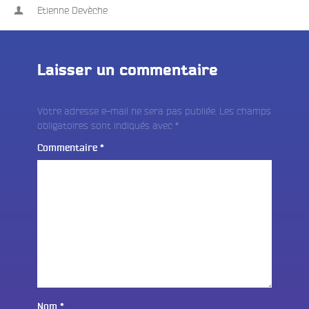
Etienne Devèche
Laisser un commentaire
Votre adresse e-mail ne sera pas publiée.
Les champs
obligatoires sont indiqués avec
*
Commentaire
*
Nom
*