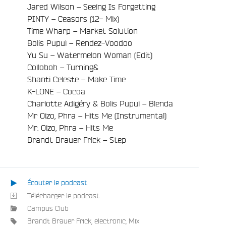
Jared Wilson – Seeing Is Forgetting
PINTY – Ceasors (12- Mix)
Time Wharp – Market Solution
Bolis Pupul – Rendez-Voodoo
Yu Su – Watermelon Woman (Edit)
Colloboh – Turning&
Shanti Celeste – Make Time
K-LONE – Cocoa
Charlotte Adigéry & Bolis Pupul – Blenda
Mr Oizo, Phra – Hits Me (Instrumental)
Mr. Oizo, Phra – Hits Me
Brandt Brauer Frick – Step
e
Écouter le podcast
Télécharger le podcast
Campus Club
Brandt Brauer Frick
,
electronic
,
Mix