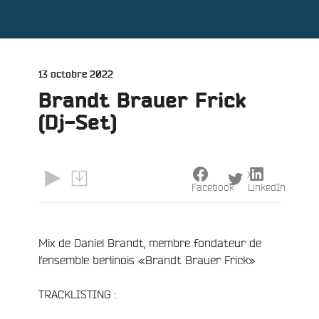
Publié
13 octobre 2022
le
Brandt Brauer Frick
(Dj-Set)
X
Facebook
LinkedIn
e
Mix de Daniel Brandt, membre fondateur de
l’ensemble berlinois «Brandt Brauer Frick»
TRACKLISTING :