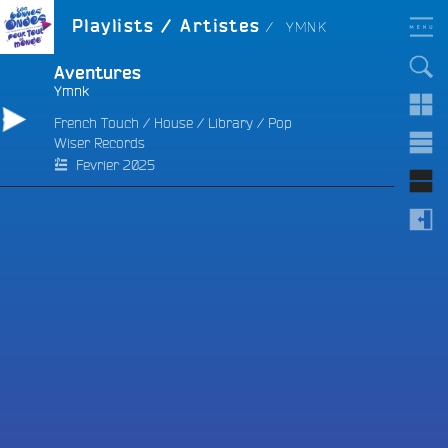
Aller
LES BONNES ONDES
ARTISTE :
Playlists / Artistes
YMNK
POUR TOUT LE MONDE !
au
contenu
principal
Aventures
Ymnk
French Touch
/
House
/
Library
/
Pop
Wiser Records
e
Fevrier 2025
e