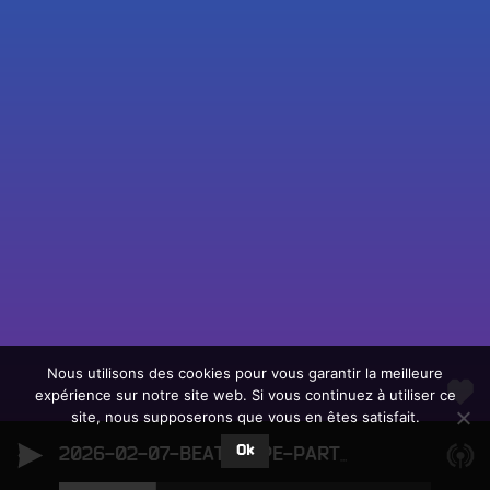
Fac
Twit
Ins
Link
Écouter le direct
You
Rechercher un titre
Nous utilisons des cookies pour vous garantir la meilleure
expérience sur notre site web. Si vous continuez à utiliser ce
Fair
Tous les programmes
site, nous supposerons que vous en êtes satisfait.
un
L
don
Ok
e
2026-02-07-BEATSCAPE-PARTIE-2
2026-02-07-
sur
c