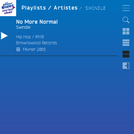
Aller
LES BONNES ONDES
ARTISTE :
Playlists / Artistes
SWINDLE
POUR TOUT LE MONDE !
au
contenu
principal
No More Normal
Swindle
Hip Hop
/
R'n'B
Brownswood Records
e
Février 2019
e