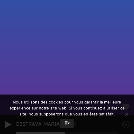
Fac
Twit
Ins
Link
Écouter le direct
You
Rechercher un titre
Nous utilisons des cookies pour vous garantir la meilleure
expérience sur notre site web. Si vous continuez à utiliser ce
Fair
Tous les programmes
site, nous supposerons que vous en êtes satisfait.
un
L
don
Ok
DESTRAVA MARIA
e
Brylho
sur
c