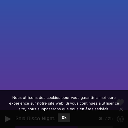
Fac
Twit
Ins
Link
Écouter le direct
You
Rechercher un titre
Nous utilisons des cookies pour vous garantir la meilleure
expérience sur notre site web. Si vous continuez à utiliser ce
Fair
Tous les programmes
site, nous supposerons que vous en êtes satisfait.
un
L
don
Ok
Gold Disco Night
e
0h
/
2h
sur
c