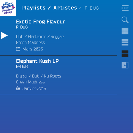
Aller
LES BONNES ONDES
ARTISTE :
Playlists / Artistes
R-DUG
POUR TOUT LE MONDE !
au
contenu
principal
Exotic Frog Flavour
R-DuG
Dub
/
Electronic
/
Reggae
Green Madness
e
Mars 2023
Elephant Kush LP
R-DuG
Digital
/
Dub
/
Nu Roots
Green Madness
Janvier 2016
e