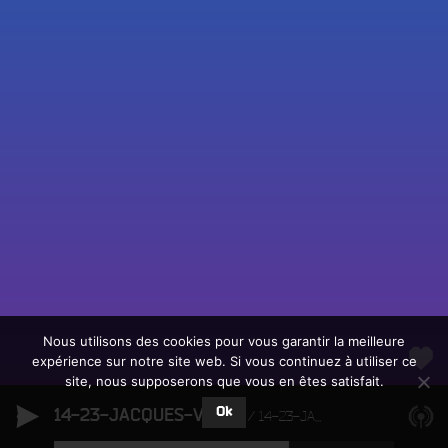
Fac
Twit
Ins
Link
Écouter le direct
You
Rechercher un titre
Nous utilisons des cookies pour vous garantir la meilleure
expérience sur notre site web. Si vous continuez à utiliser ce
Fair
Tous les programmes
site, nous supposerons que vous en êtes satisfait.
un
L
don
Ok
14-23-JACQUES-VIGNE
e
14-23-JACQUES-VIGNE
sur
c