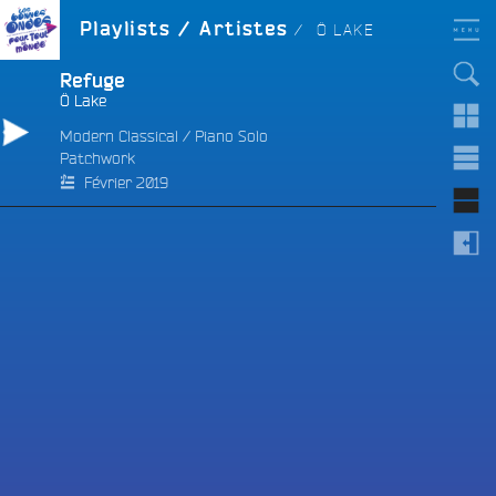
Aller
LES BONNES ONDES
ARTISTE :
Playlists / Artistes
Ô LAKE
POUR TOUT LE MONDE !
au
contenu
principal
Refuge
Ô Lake
Modern Classical
/
Piano Solo
Patchwork
e
Février 2019
e