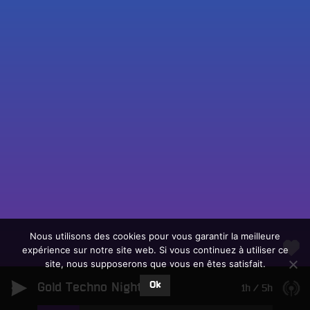
Fac
Twit
Ins
Link
Écouter le direct
You
Rechercher un titre
Nous utilisons des cookies pour vous garantir la meilleure
expérience sur notre site web. Si vous continuez à utiliser ce
Fair
Tous les programmes
site, nous supposerons que vous en êtes satisfait.
un
L
don
Ok
Gold Techno Night
e
1h
/
5h
sur
c