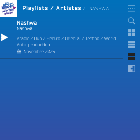
Aller
LES BONNES ONDES
ARTISTE :
Playlists / Artistes
NASHWA
POUR TOUT LE MONDE !
au
contenu
principal
Nashwa
Nashwa
Arabic
/
Dub
/
Electro
/
Oriental
/
Techno
/
World
Auto-production
e
Novembre 2025
e