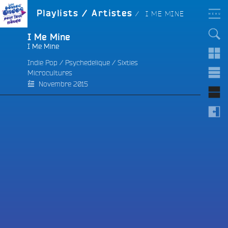
Aller
LES BONNES ONDES
ARTISTE :
Playlists / Artistes
I ME MINE
POUR TOUT LE MONDE !
au
contenu
principal
I Me Mine
I Me Mine
Indie Pop
/
Psychedelique
/
Sixties
Microcultures
e
Novembre 2015
e