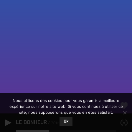
Fac
Twit
Ins
Link
Écouter le direct
You
Rechercher un titre
Nous utilisons des cookies pour vous garantir la meilleure
expérience sur notre site web. Si vous continuez à utiliser ce
Fair
Tous les programmes
site, nous supposerons que vous en êtes satisfait.
un
L
don
Ok
LE BONHEUR
e
Zélie Zénon
sur
c