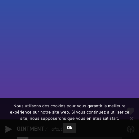
Fac
Twit
Ins
Link
Écouter le direct
You
Rechercher un titre
Nous utilisons des cookies pour vous garantir la meilleure
expérience sur notre site web. Si vous continuez à utiliser ce
Fair
Tous les programmes
site, nous supposerons que vous en êtes satisfait.
un
L
don
Ok
OINTMENT
e
Halfcutlemon
sur
c