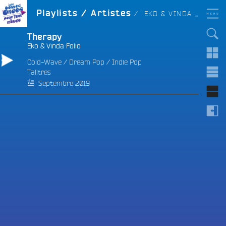
Aller
LES BONNES ONDES
ARTISTE :
Playlists / Artistes
EKO & VINDA FOLIO
POUR TOUT LE MONDE !
au
contenu
principal
Therapy
Eko & Vinda Folio
Cold-Wave
/
Dream Pop
/
Indie Pop
Talitres
e
Septembre 2019
e