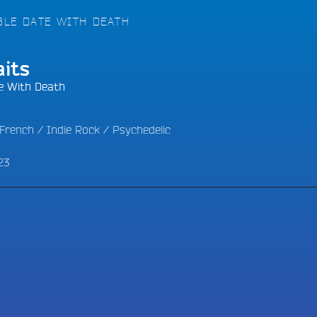
LES BONNES ONDES POUR 
ERS
TE :
BLE DATE WITH DEATH
aits
e With Death
French
/
Indie Rock
/
Psychedelic
23