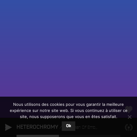
Fac
Twit
Ins
Link
Écouter le direct
You
Rechercher un titre
Nous utilisons des cookies pour vous garantir la meilleure
expérience sur notre site web. Si vous continuez à utiliser ce
Fair
Tous les programmes
site, nous supposerons que vous en êtes satisfait.
un
L
don
Ok
HETEROCHROMY
e
An Ocean Of Embers
sur
c