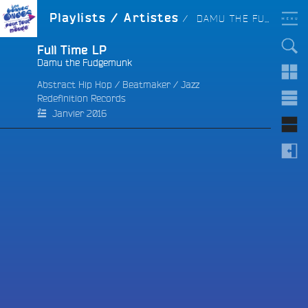
Aller
LES BONNES ONDES
ARTISTE :
Playlists / Artistes
DAMU THE FUDGEMUNK
POUR TOUT LE MONDE !
au
contenu
principal
Full Time LP
Damu the Fudgemunk
Abstract Hip Hop
/
Beatmaker
/
Jazz
Redefinition Records
e
Janvier 2016
e