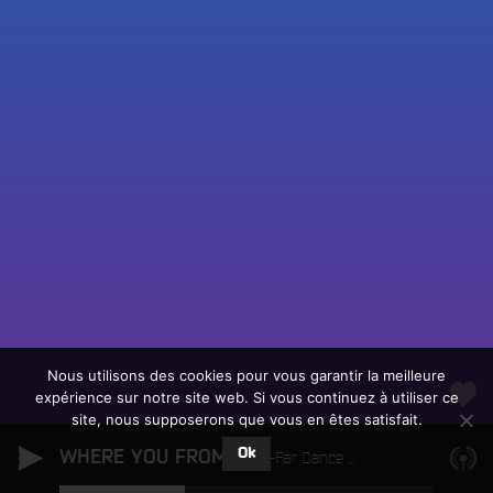
Fac
Twit
Ins
Link
Écouter le direct
You
Rechercher un titre
Nous utilisons des cookies pour vous garantir la meilleure
expérience sur notre site web. Si vous continuez à utiliser ce
Fair
Tous les programmes
site, nous supposerons que vous en êtes satisfait.
un
L
don
Ok
WHERE YOU FROM
e
Lay-Far Dance Orchestra
sur
c