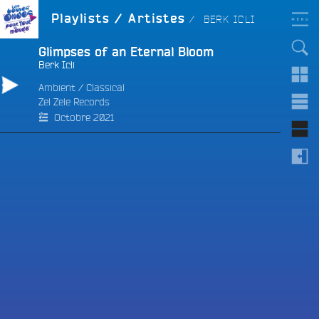
Aller
LES BONNES ONDES
ARTISTE :
Playlists / Artistes
BERK ICLI
POUR TOUT LE MONDE !
au
contenu
principal
Glimpses of an Eternal Bloom
Berk Icli
Ambient
/
Classical
Zel Zele Records
e
Octobre 2021
e