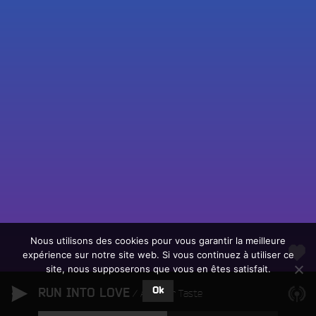
Fac
Twit
Ins
Link
Écouter le direct
You
Rechercher un titre
Nous utilisons des cookies pour vous garantir la meilleure
expérience sur notre site web. Si vous continuez à utiliser ce
Fair
Tous les programmes
site, nous supposerons que vous en êtes satisfait.
un
L
don
Ok
RUN INTO LOVE
e
Another Taste
sur
c