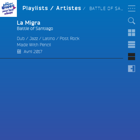
Aller
LES BONNES ONDES
ARTISTE :
Playlists / Artistes
BATTLE OF SANTIAGO
POUR TOUT LE MONDE !
au
contenu
principal
La Migra
Battle of Santiago
Dub
/
Jazz
/
Latino
/
Post Rock
Made With Pencil
e
Avril 2017
e