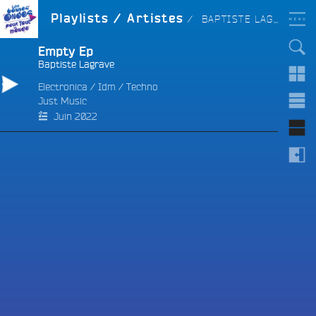
Aller
LES BONNES ONDES
ARTISTE :
Playlists / Artistes
BAPTISTE LAGRAVE
POUR TOUT LE MONDE !
au
contenu
principal
Empty Ep
Baptiste Lagrave
Electronica
/
Idm
/
Techno
Just Music
e
Juin 2022
e