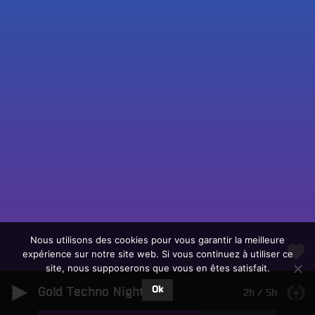
Fac
Twit
Ins
Link
Écouter le direct
You
Rechercher un titre
Nous utilisons des cookies pour vous garantir la meilleure
expérience sur notre site web. Si vous continuez à utiliser ce
Fair
Tous les programmes
site, nous supposerons que vous en êtes satisfait.
un
L
don
Ok
Gold Techno Night
e
2h
/
5h
sur
c