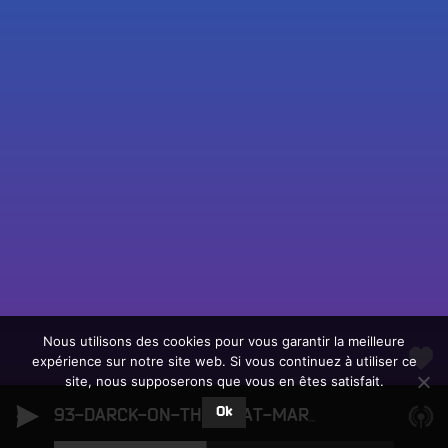
Fac
Twit
Ins
Link
Écouter le direct
You
Rechercher un titre
Nous utilisons des cookies pour vous garantir la meilleure
expérience sur notre site web. Si vous continuez à utiliser ce
Fair
Tous les programmes
site, nous supposerons que vous en êtes satisfait.
un
L
don
Ok
e
93-DARCK-ON-THE-BEAT-MARS-26
93-DARCK-O
sur
c