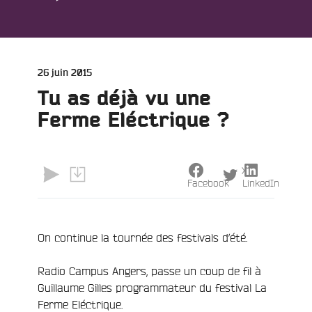
Publié
26 juin 2015
le
Tu as déjà vu une
Ferme Eléctrique ?
e
X
Facebook
LinkedIn
On continue la tournée des festivals d’été.
Radio Campus Angers, passe un coup de fil à
Guillaume Gilles programmateur du festival La
Ferme Eléctrique.