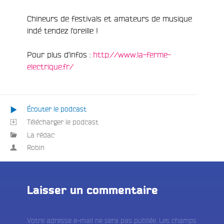
Chineurs de festivals et amateurs de musique
indé tendez l’oreille !
Pour plus d’infos :
http://www.la-ferme-
electrique.fr/
Écouter le podcast
Télécharger le podcast
e
La rédac
Robin
Laisser un commentaire
Votre adresse e-mail ne sera pas publiée.
Les champs