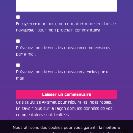
Enregistrer mon nom, mon e-mail et mon site dans le
navigateur pour mon prochain commentaire.
Prévenez-moi de tous les nouveaux commentaires
par e-mail.
Prévenez-moi de tous les nouveaux articles par e-
mail.
Fac
Twit
Ins
Ce site utilise Akismet pour réduire les indésirables.
En savoir plus sur la façon dont les données de vos
Link
Écouter le direct
commentaires sont traitées
.
Navigation
Autant
You
Rechercher un titre
chercher
Nous utilisons des cookies pour vous garantir la meilleure
de
20
une