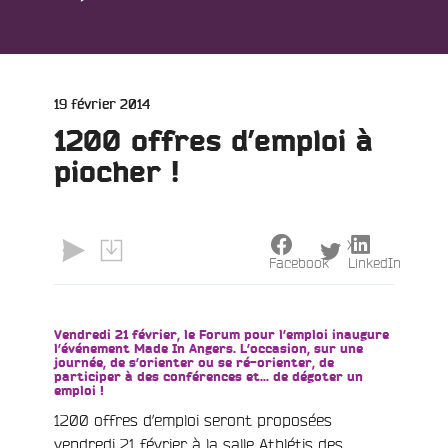
Publié
19 février 2014
le
1200 offres d’emploi à
piocher !
X
Facebook
LinkedIn
Vendredi 21 février, le Forum pour l’emploi inaugure
l’événement Made In Angers. L’occasion, sur une
journée, de s’orienter ou se ré-orienter, de
participer à des conférences et… de dégoter un
emploi !
e
1200 offres d’emploi seront proposées
vendredi 21 février à la salle Athlétis des