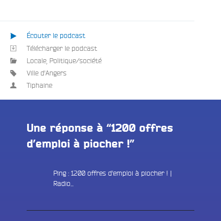
Écouter le podcast
e
Télécharger le podcast
Locale
,
Politique/société
Ville d'Angers
Tiphaine
Une réponse à “1200 offres
d’emploi à piocher !”
Ping :
1200 offres d'emploi à piocher ! |
Radio...