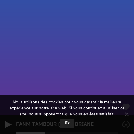
Fac
Twit
Ins
Link
Écouter le direct
You
Rechercher un titre
Nous utilisons des cookies pour vous garantir la meilleure
expérience sur notre site web. Si vous continuez à utiliser ce
Fair
Tous les programmes
site, nous supposerons que vous en êtes satisfait.
un
L
don
Ok
e
FANM TAMBOUR (FEAT. ORIANE LACAILLE)
Le B
sur
c