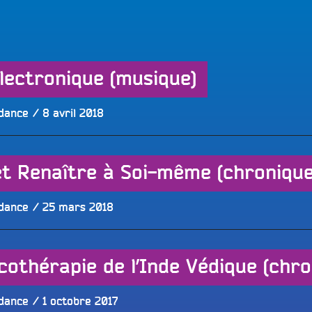
LES BONNES ONDES POUR 
ERS
lectronique (musique)
Publié
dance
8 avril 2018
le
t Renaître à Soi-même (chronique
Publié
dance
25 mars 2018
le
othérapie de l’Inde Védique (chro
Publié
dance
1 octobre 2017