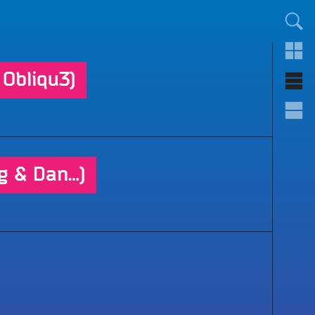
TOUT LE MONDE !
Obliqu3)
ig & Dan…)